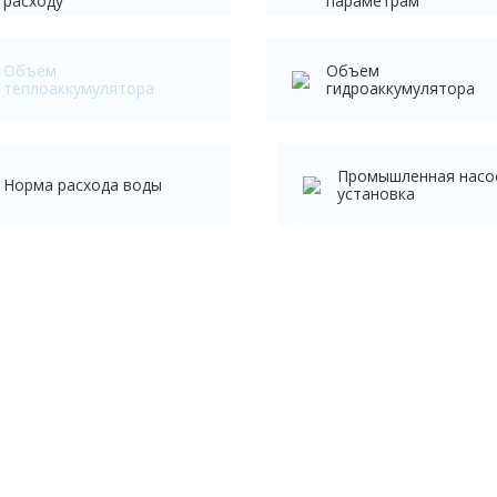
расходу
параметрам
Объём
Объем
теплоаккумулятора
гидроаккумулятора
Промышленная насо
Норма расхода воды
установка