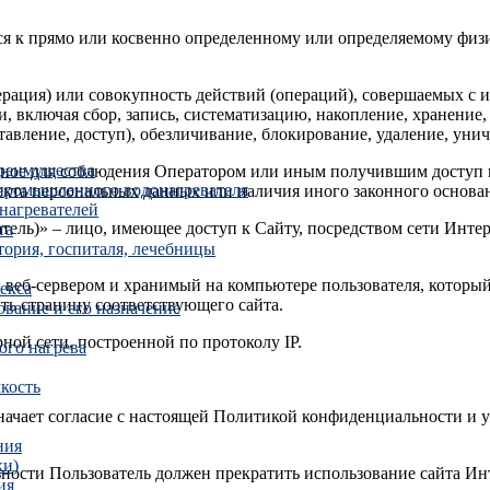
ся к прямо или косвенно определенному или определяемому физ
ерация) или совокупность действий (операций), совершаемых с 
, включая сбор, запись, систематизацию, накопление, хранение,
ставление, доступ), обезличивание, блокирование, удаление, ун
реимущества
ельное для соблюдения Оператором или иным получившим доступ
 промышленного водонагревателя
ъекта персональных данных или наличия иного законного основа
нагревателей
ватель)» – лицо, имеющее доступ к Сайту, посредством сети Инт
та
тория, госпиталя, лечебницы
 веб-сервером и хранимый на компьютере пользователя, который
екса
ть страницу соответствующего сайта.
вание и его назначение
рной сети, построенной по протоколу IP.
го нагрева
мкость
значает согласие с настоящей Политикой конфиденциальности и
ния
ки)
ьности Пользователь должен прекратить использование сайта Ин
ия