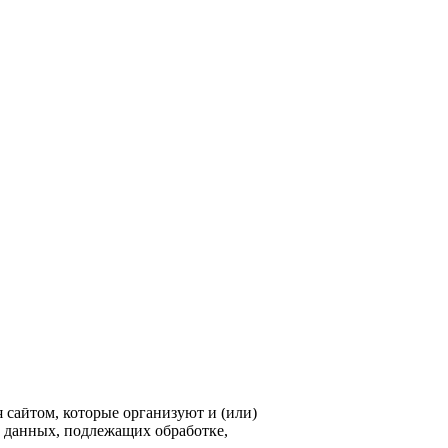
нии всей информации, которую
теле во время использования сайта
 сайтом,
которые организуют и (или)
х данных, подлежащих обработке,