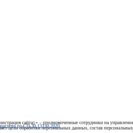
 (по СП СП.30.13330.2020)
етрам
х (далее – Политика конфиденциальности) действует в отноше
мени
rusinzh.ru
, либо его поддоменах, может получить о Пользова
 следующие термины:
нистрация сайта) » – уполномоченные сотрудники на управления
нагрева по СП.30.13330.2020
ляет цели обработки персональных данных, состав персональны