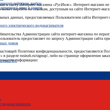
ринцип действия, выбор
ько к сайту Интернет-магазина
«РусИнж»
. Интернет-магазин не
артирного дома и здания
ль может перейти по ссылкам, доступным на сайте Интернет-мага
альных данных, предоставляемых Пользователем сайта Интернет-
ого электрического водонагревателя
обязательства Администрации сайта интернет-магазина по нера
ьзователь предоставляет по запросу Администрации сайта при 
рных домов
х настоящей Политики конфиденциальности, предоставляются По
ж»
в разделе rusinzh.ru/signup/, либо на странице оформления зак
 следующую информацию:
истеме ГВС
)
 водонагреватели