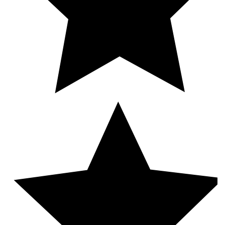
(установки)
Проектирование насосных установок
пожаротушения
Мембранные расширительные баки:
конструкция, принцип действия, выбор
Водонагреватель для современного жилого
многоквартирного дома и здания
Водонагреватели для душевых
​ Промышленные насосные станции с
резервуарами
Подбор аккумуляторов холода для ЦОД
Обновленный калькулятор для подбора
промышленного электрического
водонагревателя
Заглубленные насосные станции