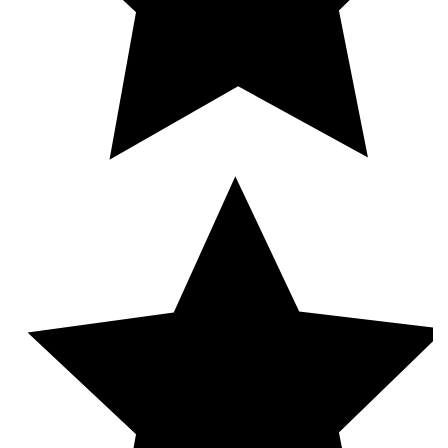
пожаротушения
Водонагреватели для стадионов и спортзалов
Промышленный водонагреватель для цеха
Промышленные водонагреватели для
многоквартирных домов
Водонагреватель для фитнесс-центра и ФОК
Водонагреватель для гостиницы
Расчет пластинчатого теплообменника
Схема подключения бойлера (водонагревателя)
с системе ГВС