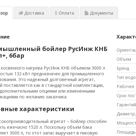
зор
Доставка
Оплата
Документы
ание
Характ
мышленный бойлер РусИнж КНБ
Ориента
л+, 6бар
Объем
 косвенного нагрева РусИнж КНБ объемом 3000 л
Бренд
остью 132 кВт предназначен для промышленного
Тип водо
зования. Это надежный долговечный агрегат,
й поставляется как в стандартной комплектации,
Рабочее 
с дополнительными опциями или измененными
Срок пос
кациями по желанию заказчика.
Гарантий
овные характеристики
Диаметр,
сокопроизводительный агрегат – бойлер способен
Мощност
ать ежечасно 1520 л. Поскольку объем бака
Площадь
ляет 3000 л, то этот запас выручает в пиковую