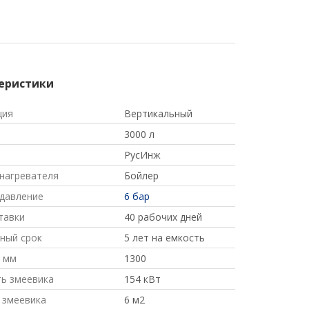
еристики
ция
Вертикальный
3000 л
РусИнж
нагревателя
Бойлер
давление
6 бар
тавки
40 рабочих дней
ный срок
5 лет на емкость
 мм
1300
ь змеевика
154 кВт
 змеевика
6 м2