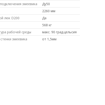
подключения змеевика
Ду50
2260 мм
ой люк D200
Да
568 кг
ура рабочей среды
макс. 90 град.цельсия
стенки змеевика
от 1,5мм