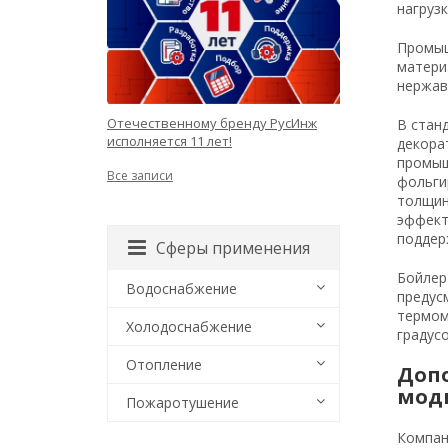
нагрузк
Промыш
матери
нержав
Отечественному бренду РусИнж
В стан
исполняется 11 лет!
декора
промыш
Все записи
фольги
толщин
эффект
поддер
Сферы применения
Бойлер
Водоснабжение
предус
термом
Холодоснабжение
градусо
Отопление
Доп
мод
Пожаротушение
Компан