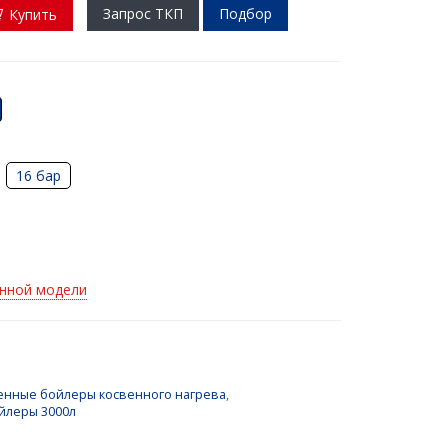
Запрос ТКП
Подбор
Купить
16 бар
анной модели
нные бойлеры косвенного нагрева
,
йлеры 3000л