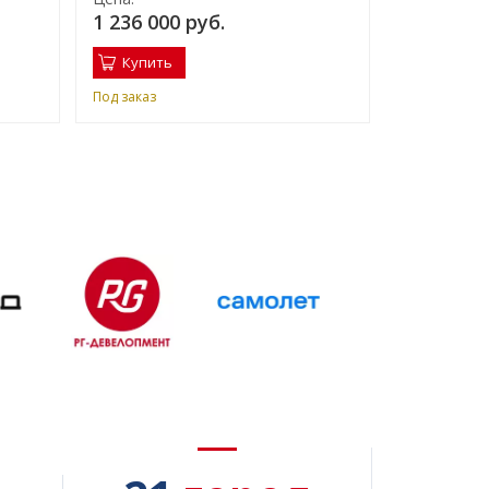
1 236 000 руб.
1 357 400
Купить
Купить
Под заказ
Под заказ