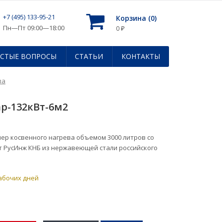
+7 (495) 133-95-21
Корзина (
0
)
Пн—Пт 09:00—18:00
0
₽
АСТЫЕ ВОПРОСЫ
СТАТЬИ
КОНТАКТЫ
ва
р-132кВт-6м2
р косвенного нагрева объемом 3000 литров со
т РусИнж КНБ из нержавеющей стали российского
рабочих дней