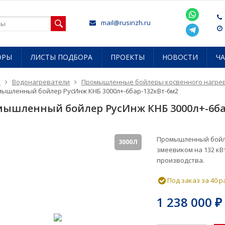
mail@rusinzh.ru
ОРЫ
ЛИСТЫ ПОДБОРА
ПРОЕКТЫ
НОВОСТИ
Ч
я
Водонагреватели
Промышленные бойлеры косвенного нагре
ышленный бойлер РусИнж КНБ 3000л+-6бар-132кВт-6м2
ышленный бойлер РусИнж КНБ 3000л+-6ба
Промышленный бойле
3000Л
змеевиком на 132 кВ
производства.
Под заказ за 40 
1 238 000
₽