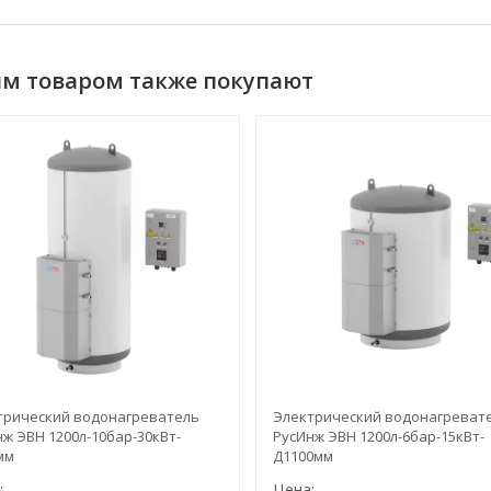
им товаром также покупают
трический водонагреватель
Электрический водонагреват
ж ЭВН 1200л-10бар-30кВт-
РусИнж ЭВН 1200л-6бар-15кВт-
мм
Д1100мм
:
Цена: