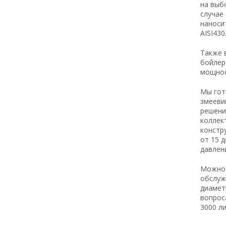
на выб
случае
наноси
AISI430
Также 
бойлере
мощнос
Мы гот
змееви
решени
коллек
констр
от 15 
давлени
Можно 
обслуж
диамет
вопрос
3000 л