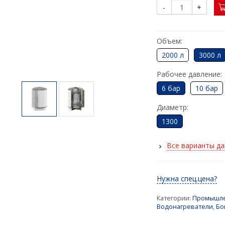
-
+
Объем:
2000 л
3000 л
Рабочее давление:
6 бар
10 бар
Диаметр:
1300
Все варианты д
Нужна спец.цена?
Категории:
Промышле
Водонагреватели
,
Бо