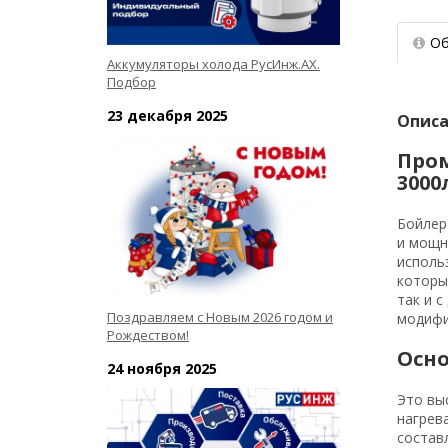
Об
Аккумуляторы холода РусИнж.АХ.
Подбор
23 декабря 2025
Опис
Про
3000
Бойлер
и мощн
исполь
которы
так и 
Поздравляем с Новым 2026 годом и
модифи
Рождеством!
Осн
24 ноября 2025
Это вы
нагрев
состав