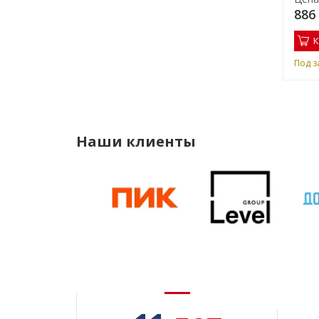
805 000 руб.
886
Купить
К
Под заказ
Под з
Наши клиенты