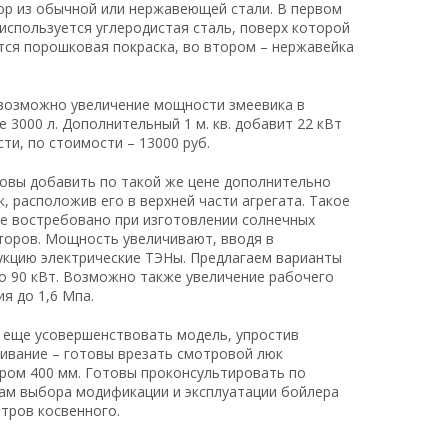
ор из обычной или нержавеющей стали. В первом
 используется углеродистая сталь, поверх которой
тся порошковая покраска, во втором – нержавейка
.
возможно увеличение мощности змеевика в
 3000 л. Дополнительный 1 м. кв. добавит 22 кВт
ти, по стоимости – 13000 руб.
овы добавить по такой же цене дополнительно
к, расположив его в верхней части агрегата. Такое
е востребовано при изготовлении солнечных
торов. Мощность увеличивают, вводя в
укцию электрические ТЭНы. Предлагаем варианты
до 90 кВт. Возможно также увеличение рабочего
я до 1,6 Мпа.
еще усовершенствовать модель, упростив
ивание – готовы врезать смотровой люк
ром 400 мм. Готовы проконсультировать по
ам выбора модификации и эксплуатации бойлера
итров косвенного.