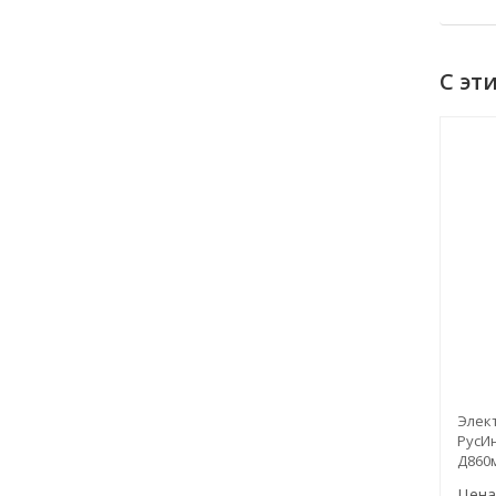
С эт
греватель
Промышленный бойлер РусИнж КНБ
Элек
бар-30кВт-
1200л-10бар-66кВт-3м2
РусИн
Д860
Цена:
Цена