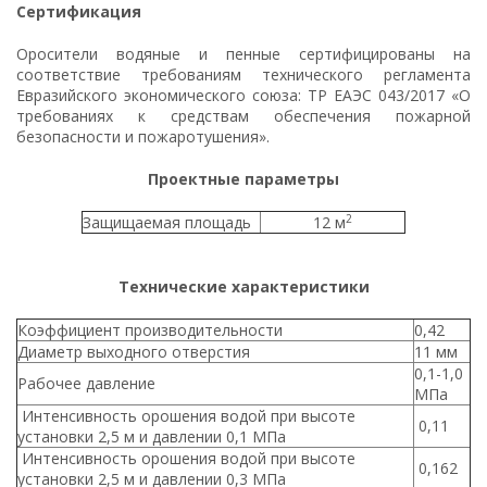
Сертификация
пожаротушения
Оросители водяные и пенные сертифицированы на
Водонагреватели для стадионов и спортзалов
соответствие требованиям технического регламента
Евразийского экономического союза: ТР ЕАЭС 043/2017 «О
Промышленный водонагреватель для цеха
требованиях к средствам обеспечения пожарной
безопасности и пожаротушения».
Промышленные водонагреватели для
многоквартирных домов
Проектные параметры
Водонагреватель для фитнесс-центра и ФОК
2
Защищаемая площадь
12 м
Водонагреватель для гостиницы
Технические характеристики
Расчет пластинчатого теплообменника
Коэффициент производительности
0,42
Схема подключения бойлера (водонагревателя)
Диаметр выходного отверстия
11 мм
с системе ГВС
0,1-1,0
Рабочее давление
МПа
Интенсивность орошения водой при высоте
0,11
установки 2,5 м и давлении 0,1 МПа
Интенсивность орошения водой при высоте
0,162
установки 2,5 м и давлении 0,3 МПа