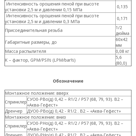
Интенсивность орошения пеной при высоте
0,135
установки 2,5 м и давлении 0,15 МПа
Интенсивность орошения пеной при высоте
0,171
установки 2,5 м и давлении 0,3 МПа
1/2
Присоединительная резьба
дюйма
60х42
Габаритные размеры, до
мм
Масса распылителя
0,08 кг
5,6
К – фактор, GPM/PSI½ (LPM/bar½)
(80,0)
Обозначение
Монтажное положение: вверх
СУО0-РВо(д) 0,42 – R1/2 / P57 (68, 79, 93). B2 –
Спринклер
«Аква-Гефест»
Дренчер
ДУО0-РВо(д) 0,42 - R1/2 . B2 – «Аква-Гефест»
Монтажное положение: вниз
СУО0-РНо(д) 0,42 – R1/2 / P57 (68, 79, 93). B2 –
Спринклер
«Аква-Гефест»
Дренчер
ДУО0-РНо(д) 0,42 - R1/2 . B2 – «Аква-Гефест»