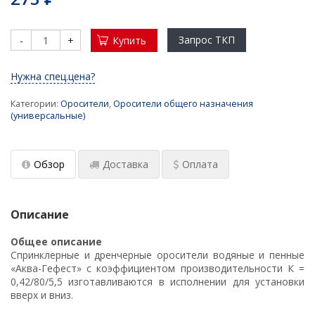
(установки)
Проектирование насосных установок
Запрос ТКП
-
+
Купить
пожаротушения
Нужна спец.цена?
Мембранные расширительные баки:
конструкция, принцип действия, выбор
Категории:
Оросители
,
Оросители общего назначения
(универсальные)
Водонагреватель для современного жилого
многоквартирного дома и здания
Водонагреватели для душевых
Обзор
Доставка
Оплата
​ Промышленные насосные станции с
резервуарами
Описание
Подбор аккумуляторов холода для ЦОД
Общее описание
Спринклерные и дренчерные оросители водяные и пенные
Обновленный калькулятор для подбора
«Аква-Гефест» с коэффициентом производительности К =
промышленного электрического
0,42/80/5,5 изготавливаются в исполнении для установки
водонагревателя
вверх и вниз.
Заглубленные насосные станции