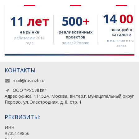
14
00
11
лет
500
+
позиций в
на рынке
реализованных
каталоге
проектов
работаем с 2014
в наличии и под
года
по всей России
заказ
КОНТАКТЫ
mail@rusinzh.ru
ООО "РУСИНЖ"
Адрес офиса: 111524, Москва, вн.тер.г. муниципальный округ
Перово, ул. Электродная, д. 8, стр. 1
РЕКВИЗИТЫ:
ИНН
9705149856