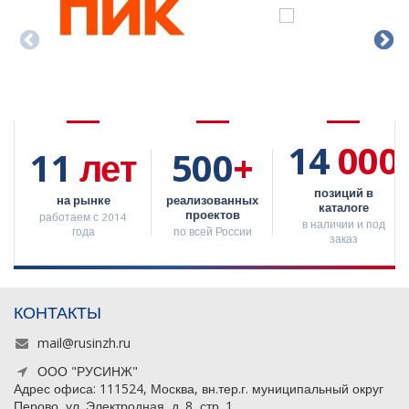
14
000
11
лет
500
+
позиций в
на рынке
реализованных
каталоге
проектов
работаем с 2014
в наличии и под
года
по всей России
заказ
КОНТАКТЫ
mail@rusinzh.ru
ООО "РУСИНЖ"
Адрес офиса: 111524, Москва, вн.тер.г. муниципальный округ
Перово, ул. Электродная, д. 8, стр. 1