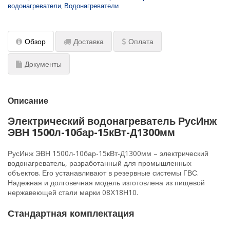
Водонагреватели для стадионов и спортзалов
водонагреватели
,
Водонагреватели
Промышленный водонагреватель для цеха
Обзор
Доставка
Оплата
Промышленные водонагреватели для
многоквартирных домов
Документы
Водонагреватель для фитнесс-центра и ФОК
Водонагреватель для гостиницы
Описание
Расчет пластинчатого теплообменника
Электрический водонагреватель РусИнж
ЭВН 1500л-10бар-15кВт-Д1300мм
Схема подключения бойлера (водонагревателя) с
системе ГВС
РусИнж ЭВН 1500л-10бар-15кВт-Д1300мм – электрический
водонагреватель, разработанный для промышленных
объектов. Его устанавливают в резервные системы ГВС.
Надежная и долговечная модель изготовлена из пищевой
нержавеющей стали марки 08Х18Н10.
Стандартная комплектация