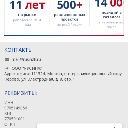
14
00
11
лет
500
+
позиций в
на рынке
реализованных
каталоге
проектов
работаем с 2014
в наличии и под
года
по всей России
заказ
КОНТАКТЫ
mail@rusinzh.ru
ООО "РУСИНЖ"
Адрес офиса: 111524, Москва, вн.тер.г. муниципальный округ
Перово, ул. Электродная, д. 8, стр. 1
РЕКВИЗИТЫ:
ИНН
9705149856
КПП
770501001
ОГРН