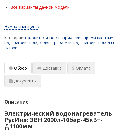
пожаротушения
Все варианты данной модели
Водонагреватели для стадионов и спортзалов
Нужна спец.цена?
Промышленный водонагреватель для цеха
Категории:
Накопительные электрические промышленные
Промышленные водонагреватели для
водонагреватели
,
Водонагреватели
,
Водонагреватели 2000
многоквартирных домов
литров
Водонагреватель для фитнесс-центра и ФОК
Обзор
Доставка
Оплата
Водонагреватель для гостиницы
Документы
Расчет пластинчатого теплообменника
Схема подключения бойлера (водонагревателя)
с системе ГВС
Описание
Электрический водонагреватель
РусИнж ЭВН 2000л-10бар-45кВт-
Д1100мм