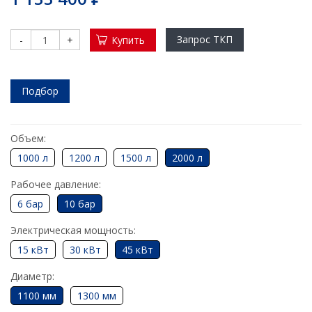
(установки)
Проектирование насосных установок
Запрос ТКП
-
+
Купить
пожаротушения
Мембранные расширительные баки:
Подбор
конструкция, принцип действия, выбор
Водонагреватель для современного жилого
многоквартирного дома и здания
Объем:
1000 л
1200 л
1500 л
2000 л
Водонагреватели для душевых
Рабочее давление:
​ Промышленные насосные станции с
резервуарами
6 бар
10 бар
Подбор аккумуляторов холода для ЦОД
Электрическая мощность:
15 кВт
30 кВт
45 кВт
Обновленный калькулятор для подбора
промышленного электрического
Диаметр:
водонагревателя
1100 мм
1300 мм
Заглубленные насосные станции