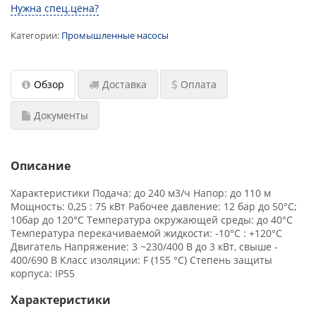
Нужна спец.цена?
(установки)
Категории:
Промышленные насосы
Проектирование насосных установок
пожаротушения
Мембранные расширительные баки:
Обзор
Доставка
Оплата
конструкция, принцип действия, выбор
Документы
Водонагреватель для современного жилого
многоквартирного дома и здания
Водонагреватели для душевых
Описание
​ Промышленные насосные станции с
Характеристики Подача: до 240 м3/ч Напор: до 110 м
резервуарами
Мощность: 0,25 : 75 кВт Рабочее давление: 12 бар до 50°C;
10бар до 120°C Температура окружающей среды: до 40°C
Подбор аккумуляторов холода для ЦОД
Температура перекачиваемой жидкости: -10°C : +120°C
Двигатель Напряжение: 3 ~230/400 В до 3 кВт, свыше -
400/690 В Класс изоляции: F (155 °C) Степень защиты
Обновленный калькулятор для подбора
корпуса: IP55
промышленного электрического
водонагревателя
Характеристики
Заглубленные насосные станции