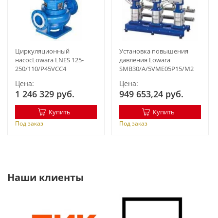
Циркуляционный
Установка повышения
насосLowara LNES 125-
давления Lowara
250/110/P45VCC4
SMB30/A/5VME05P15/M2
Цена:
Цена:
1 246 329 руб.
949 653,24 руб.
Купить
Купить
Под заказ
Под заказ
Наши клиенты