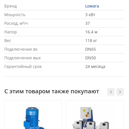
пожаротушения
Бренд
Lowara
Мощность
3 кВт
Водонагреватели для стадионов и спортзалов
Расход, м³/ч
37
Промышленный водонагреватель для цеха
Напор
16.4 м
Промышленные водонагреватели для
Вес
118 кг
многоквартирных домов
Подключение вх
DN65
Водонагреватель для фитнесс-центра и ФОК
Подключение вых
DN50
Гарантийный срок
24 месяца
Водонагреватель для гостиницы
Расчет пластинчатого теплообменника
С этим товаром также покупают
Схема подключения бойлера (водонагревателя)
с системе ГВС