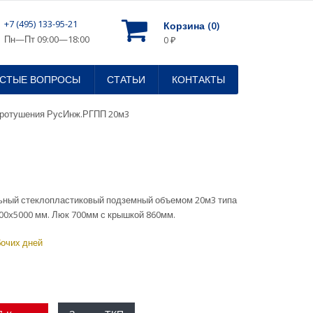
+7 (495) 133-95-21
Корзина (
0
)
Пн—Пт 09:00—18:00
0
₽
АСТЫЕ ВОПРОСЫ
СТАТЬИ
КОНТАКТЫ
аротушения РусИнж.РГПП 20м3
ьный стеклопластиковый подземный объемом 20м3 типа
0x5000 мм. Люк 700мм с крышкой 860мм.
бочих дней