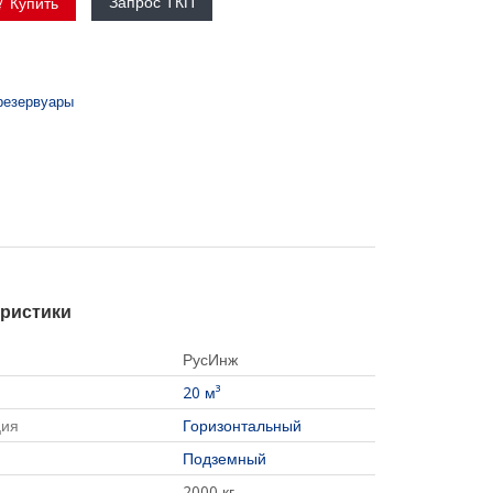
Запрос ТКП
Купить
резервуары
еристики
РусИнж
20 м³
ция
Горизонтальный
Подземный
2000 кг