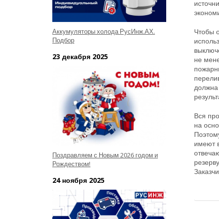
источн
эконом
Чтобы 
Аккумуляторы холода РусИнж.АХ.
Подбор
использ
выключе
23 декабря 2025
не мен
пожарн
перели
должна 
результ
Вся про
на осн
Поэтом
имеют 
отвеча
Поздравляем с Новым 2026 годом и
резерв
Рождеством!
Заказчи
24 ноября 2025