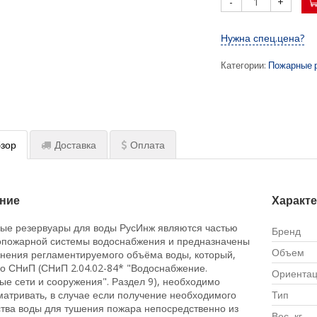
-
+
Нужна спец.цена?
Категории:
Пожарные 
зор
Доставка
Оплата
ние
Характ
ые резервуары для воды РусИнж являются частью
Бренд
опожарной системы водоснабжения и предназначены
Объем
анения регламентируемого объёма воды, который,
но СНиП (СНиП 2.04.02-84* "Водоснабжение.
Ориента
е сети и сооружения". Раздел 9), необходимо
атривать, в случае если получение необходимого
Тип
ства воды для тушения пожара непосредственно из
Вес, кг