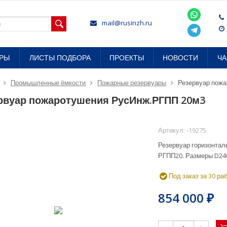
mail@rusinzh.ru
ОРЫ
ЛИСТЫ ПОДБОРА
ПРОЕКТЫ
НОВОСТИ
Ч
Промышленные ёмкости
Пожарные резервуары
Резервуар пож
рвуар пожаротушения РусИнж.РГПП 20м3
Артикул:
-19275
Резервуар горизонтал
РГПП20. Размеры D240
Под заказ за 30 ра
854 000
₽