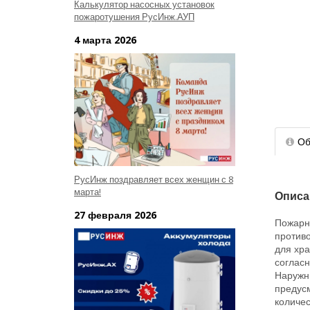
Калькулятор насосных установок
пожаротушения РусИнж.АУП
4 марта 2026
Об
РусИнж поздравляет всех женщин с 8
марта!
Описа
27 февраля 2026
Пожарн
против
для хр
соглас
Наружны
предусм
количе