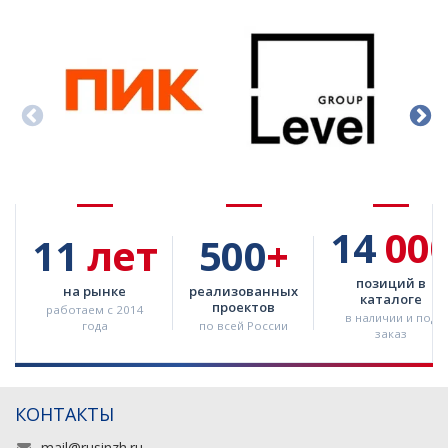
14
00
11
лет
500
+
позиций в
на рынке
реализованных
каталоге
проектов
работаем с 2014
в наличии и под
года
по всей России
заказ
КОНТАКТЫ
mail@rusinzh.ru