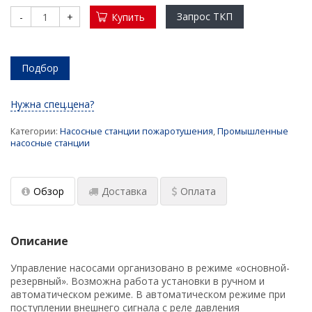
(установки)
Запрос ТКП
-
+
Купить
Проектирование насосных установок
пожаротушения
Подбор
Мембранные расширительные баки:
конструкция, принцип действия, выбор
Нужна спец.цена?
Водонагреватель для современного жилого
Категории:
Насосные станции пожаротушения
,
Промышленные
многоквартирного дома и здания
насосные станции
Водонагреватели для душевых
​ Промышленные насосные станции с
Обзор
Доставка
Оплата
резервуарами
Подбор аккумуляторов холода для ЦОД
Описание
Обновленный калькулятор для подбора
Управление насосами организовано в режиме «основной-
промышленного электрического
резервный». Возможна работа установки в ручном и
водонагревателя
автоматическом режиме. В автоматическом режиме при
поступлении внешнего сигнала с реле давления
Заглубленные насосные станции