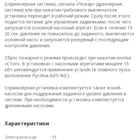
(спринклерная система), сигнала «Пожар» (дренчерная
пожаротушения
система) или при нажатии грибкового выключателя
установка переходит в рабочий режим. Сразу после этого
Водонагреватели для стадионов и спортзалов
подается питание для управления задвижками, после чего
запускается основной насосный агрегат. Если в течение 15-
Промышленный водонагреватель для цеха
20 сек. давление не повысилось до заданного, выключается
основной насос и запускается резервный с последующим
Промышленные водонагреватели для
контролем давления.
многоквартирных домов
Сброс пожарного режима происходит при нажатии кнопки
Водонагреватель для фитнесс-центра и ФОК
«Стоп». В установках с насосными агрегатами мощнее 15
кВт рекомендуется применение устройств плавного пуска
Водонагреватель для гостиницы
(исполнение РусИнж.АУП-Ф(С).
Расчет пластинчатого теплообменника
Спринклерная установка комплектуется также жокей-
насосом для поддержания заданного уровня давления в
Схема подключения бойлера (водонагревателя)
системе. При необходимости установка комплектуется
с системе ГВС
дренажными насосами.
Характеристики
Электрическая
11