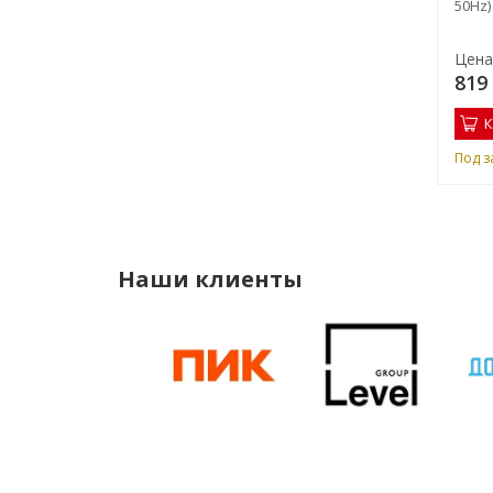
(3x380V, 50Hz)
50Hz)
Цена:
Цена
2 144 100 руб.
819
Купить
К
Под заказ
Под з
Наши клиенты