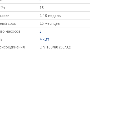
³/ч
18
тавки
2-10 недель
ный срок
25 месяцев
во насосов
3
ть
4 кВт
рисоединения
DN 100/80 (50/32)