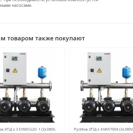
ными насосами.
им товаром также покупают
ж.УПД х 3 EVMSG20- 1 (3x380V,
РусИнж.УПД х 4 MVI7004 (3x380V