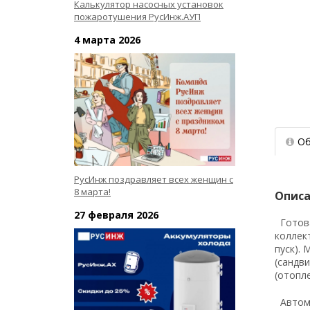
Калькулятор насосных установок
пожаротушения РусИнж.АУП
4 марта 2026
Об
РусИнж поздравляет всех женщин с
8 марта!
Опис
27 февраля 2026
Готова
коллек
пуск).
(сандв
(отопл
Автома