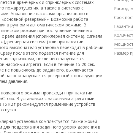
яется в дренчерных и спринклерных системах
го пожаротушения, а также в системах с
Расход, м
тами. Управление насосами организовано в
Срок пос
 «основной-резервный». Возможна работа
вки в ручном и автоматическом режиме. В
Гарантий
тическом режиме при поступлении внешнего
Количест
 с реле давления (спринклерная система), сигнала
» (дренчерная система) или при нажатии
Мощнос
вого выключателя установка переходит в рабочий
 Сразу после этого подается питание для
Размер п
ения задвижками, после чего запускается
й насосный агрегат. Если в течение 15-20 сек.
ие не повысилось до заданного, выключается
ой насос и запускается резервный с последующим
лем давления.
пожарного режима происходит при нажатии
 «Стоп». В установках с насосными агрегатами
 15 кВт рекомендуется применение устройств
о пуска.
лерная установка комплектуется также жокей-
м для поддержания заданного уровня давления в
е. При необходимости установка комплектуется