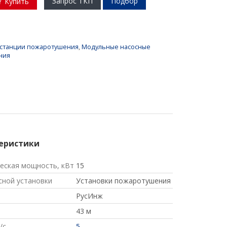
Запрос ТКП
Подбор
Купить
 станции пожаротушения
,
Модульные насосные
ния
еристики
еская мощность, кВт
15
сной установки
Установки пожаротушения
РусИнж
43 м
/с
5