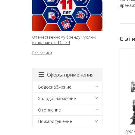
дренаж
Отечественному бренду РусИнж
С эт
исполняется 11 лет!
Все записи
Сферы применения
Водоснабжение
Холодоснабжение
Отопление
Пожаротушение
 2,2 кВт РР
РусИнж.АУП х 3 BL 40/170-7,5/2
РусИн