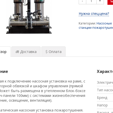
-
+
Нужна спец.цена?
Категории:
Насосные
станции пожаротуше
зор
Доставка
Оплата
ание
Характ
я к подключению насосная установка на раме, с
Электрич
торной обвязкой и шкафом управления (прямой
Тип насо
 Может быть размещена в утепленном блок-боксе
ич-панели 100мм) с системами жизнеобеспечения
Бренд
ение, освещение, вентиляция).
Напор
тическая насосная установка пожаротушения.
Расход, л