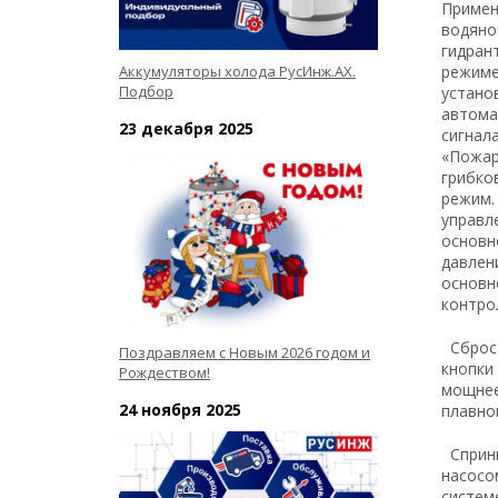
Примен
водяно
гидран
режиме
Аккумуляторы холода РусИнж.АХ.
Подбор
устано
автома
23 декабря 2025
сигнала
«Пожар
грибко
режим.
управл
основно
давлен
основн
контро
Сброс 
Поздравляем с Новым 2026 годом и
кнопки
Рождеством!
мощнее
24 ноября 2025
плавног
Спринк
насосо
систем