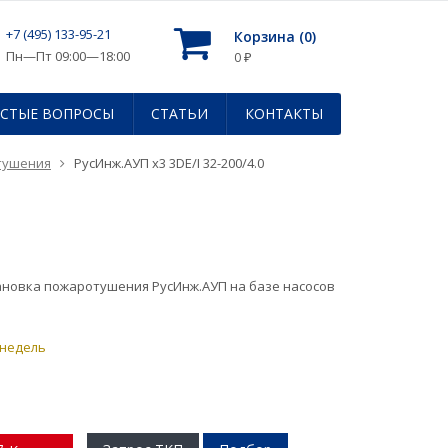
+7 (495) 133-95-21
Корзина (
0
)
Пн—Пт 09:00—18:00
0
₽
АСТЫЕ ВОПРОСЫ
СТАТЬИ
КОНТАКТЫ
тушения
РусИнж.АУП х3 3DE/I 32-200/4.0
ановка пожаротушения РусИнж.АУП на базе насосов
 недель