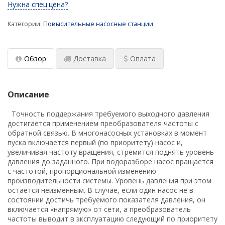
Нужна спец.цена?
(установки)
Категории:
Повысительные насосные станции
Проектирование насосных установок
пожаротушения
Мембранные расширительные баки:
Обзор
Доставка
Оплата
конструкция, принцип действия, выбор
Водонагреватель для современного жилого
Описание
многоквартирного дома и здания
Точность поддержания требуемого выходного давления
Водонагреватели для душевых
достигается применением преобразователя частоты с
обратной связью. В многонасосных установках в момент
​ Промышленные насосные станции с
пуска включается первый (по приоритету) насос и,
резервуарами
увеличивая частоту вращения, стремится поднять уровень
давления до заданного. При водоразборе насос вращается
Подбор аккумуляторов холода для ЦОД
с частотой, пропорциональной изменению
производительности системы. Уровень давления при этом
Обновленный калькулятор для подбора
остается неизменным. В случае, если один насос не в
промышленного электрического
состоянии достичь требуемого показателя давления, он
водонагревателя
включается «напрямую» от сети, а преобразователь
частоты выводит в эксплуатацию следующий по приоритету
Заглубленные насосные станции