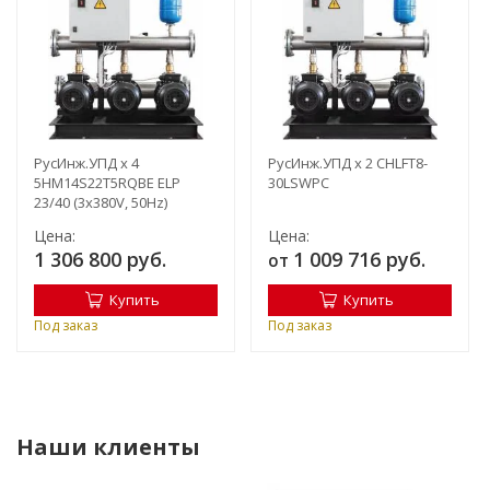
РусИнж.УПД х 4
РусИнж.УПД х 2 CHLFT8-
5HM14S22T5RQBE ELP
30LSWPC
23/40 (3x380V, 50Hz)
Цена:
Цена:
1 306 800 руб.
1 009 716 руб.
от
Купить
Купить
Под заказ
Под заказ
Наши клиенты