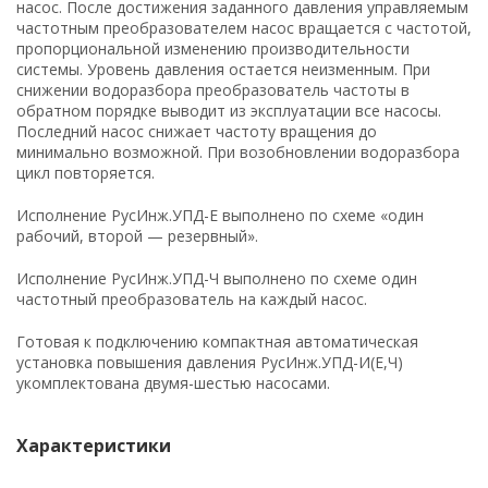
насос. После достижения заданного давления управляемым
пожаротушения
частотным преобразователем насос вращается с частотой,
пропорциональной изменению производительности
Водонагреватели для стадионов и спортзалов
системы. Уровень давления остается неизменным. При
снижении водоразбора преобразователь частоты в
Промышленный водонагреватель для цеха
обратном порядке выводит из эксплуатации все насосы.
Последний насос снижает частоту вращения до
Промышленные водонагреватели для
минимально возможной. При возобновлении водоразбора
многоквартирных домов
цикл повторяется.
Исполнение РусИнж.УПД-Е выполнено по схеме «один
Водонагреватель для фитнесс-центра и ФОК
рабочий, второй — резервный».
Водонагреватель для гостиницы
Исполнение РусИнж.УПД-Ч выполнено по схеме один
частотный преобразователь на каждый насос.
Расчет пластинчатого теплообменника
Готовая к подключению компактная автоматическая
Схема подключения бойлера (водонагревателя)
установка повышения давления РусИнж.УПД-И(Е,Ч)
с системе ГВС
укомплектована двумя-шестью насосами.
Характеристики