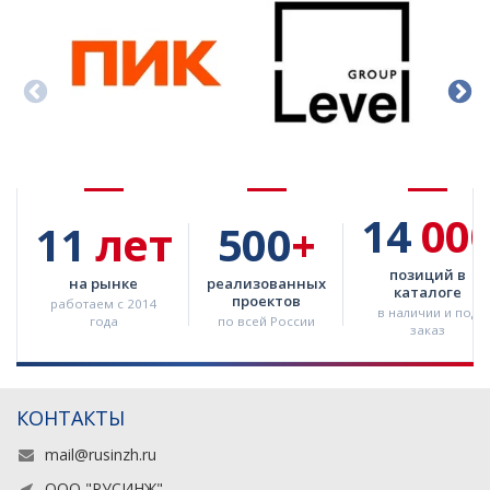
14
00
11
лет
500
+
позиций в
на рынке
реализованных
каталоге
проектов
работаем с 2014
в наличии и под
года
по всей России
заказ
КОНТАКТЫ
mail@rusinzh.ru
ООО "РУСИНЖ"