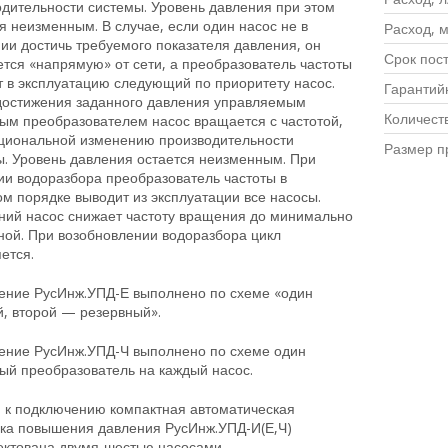
дительности системы. Уровень давления при этом
я неизменным. В случае, если один насос не в
Расход, м
ии достичь требуемого показателя давления, он
Срок пос
тся «напрямую» от сети, а преобразователь частоты
 в эксплуатацию следующий по приоритету насос.
Гарантий
достижения заданного давления управляемым
Количест
ным преобразователем насос вращается с частотой,
циональной изменению производительности
Размер п
ы. Уровень давления остается неизменным. При
ии водоразбора преобразователь частоты в
м порядке выводит из эксплуатации все насосы.
ний насос снижает частоту вращения до минимально
ной. При возобновлении водоразбора цикл
ется.
ение РусИнж.УПД-Е выполнено по схеме «один
й, второй — резервный».
ение РусИнж.УПД-Ч выполнено по схеме один
ый преобразователь на каждый насос.
я к подключению компактная автоматическая
вка повышения давления РусИнж.УПД-И(Е,Ч)
ектована двумя-шестью насосами.