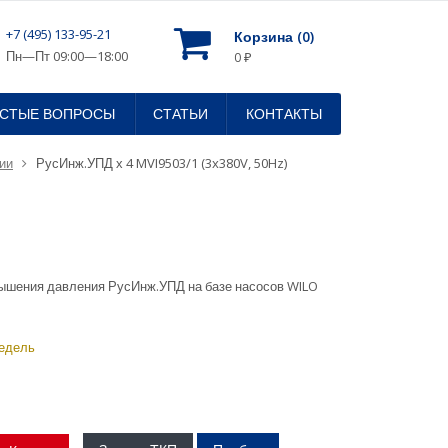
+7 (495) 133-95-21
Корзина (
0
)
Пн—Пт 09:00—18:00
0
₽
АСТЫЕ ВОПРОСЫ
СТАТЬИ
КОНТАКТЫ
ии
РусИнж.УПД х 4 MVI9503/1 (3x380V, 50Hz)
ышения давления РусИнж.УПД на базе насосов WILO
недель