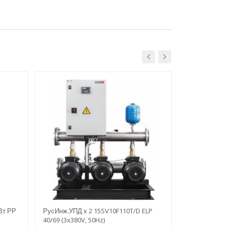
Вт РР
РусИнж.УПД х 2 15SV10F110T/D ELP
РусИнж.УПД 
40/69 (3x380V, 50Hz)