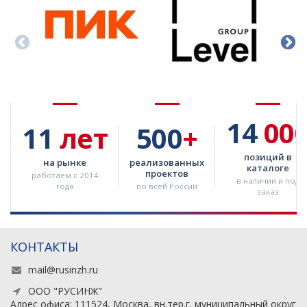
14
00
11
лет
500
+
позиций в
на рынке
реализованных
каталоге
проектов
работаем с 2014
в наличии и под
года
по всей России
заказ
КОНТАКТЫ
mail@rusinzh.ru
ООО "РУСИНЖ"
Адрес офиса: 111524, Москва, вн.тер.г. муниципальный округ