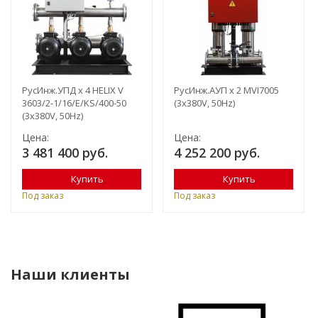
РусИнж.УПД х 4 HELIX V
РусИнж.АУП х 2 MVI7005
3603/2-1/16/E/KS/400-50
(3x380V, 50Hz)
(3x380V, 50Hz)
Цена:
Цена:
3 481 400 руб.
4 252 200 руб.
Купить
Купить
Под заказ
Под заказ
Наши клиенты