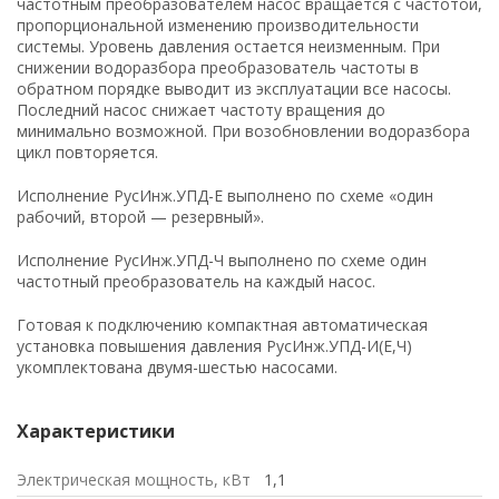
частотным преобразователем насос вращается с частотой,
пожаротушения
пропорциональной изменению производительности
системы. Уровень давления остается неизменным. При
Водонагреватели для стадионов и спортзалов
снижении водоразбора преобразователь частоты в
обратном порядке выводит из эксплуатации все насосы.
Последний насос снижает частоту вращения до
Промышленный водонагреватель для цеха
минимально возможной. При возобновлении водоразбора
цикл повторяется.
Промышленные водонагреватели для
многоквартирных домов
Исполнение РусИнж.УПД-Е выполнено по схеме «один
рабочий, второй — резервный».
Водонагреватель для фитнесс-центра и ФОК
Исполнение РусИнж.УПД-Ч выполнено по схеме один
Водонагреватель для гостиницы
частотный преобразователь на каждый насос.
Расчет пластинчатого теплообменника
Готовая к подключению компактная автоматическая
установка повышения давления РусИнж.УПД-И(Е,Ч)
Схема подключения бойлера (водонагревателя)
укомплектована двумя-шестью насосами.
с системе ГВС
Характеристики
Электрическая мощность, кВт
1,1