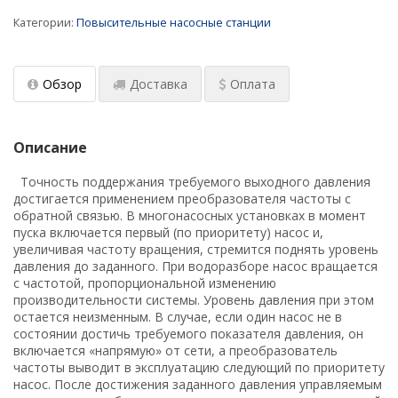
(установки)
Категории:
Повысительные насосные станции
Проектирование насосных установок
пожаротушения
Обзор
Доставка
Оплата
Мембранные расширительные баки:
конструкция, принцип действия, выбор
Описание
Водонагреватель для современного жилого
многоквартирного дома и здания
Точность поддержания требуемого выходного давления
достигается применением преобразователя частоты с
Водонагреватели для душевых
обратной связью. В многонасосных установках в момент
пуска включается первый (по приоритету) насос и,
​ Промышленные насосные станции с
увеличивая частоту вращения, стремится поднять уровень
резервуарами
давления до заданного. При водоразборе насос вращается
с частотой, пропорциональной изменению
Подбор аккумуляторов холода для ЦОД
производительности системы. Уровень давления при этом
остается неизменным. В случае, если один насос не в
Обновленный калькулятор для подбора
состоянии достичь требуемого показателя давления, он
промышленного электрического
включается «напрямую» от сети, а преобразователь
водонагревателя
частоты выводит в эксплуатацию следующий по приоритету
насос. После достижения заданного давления управляемым
Заглубленные насосные станции