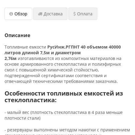
(установки)
Обзор
Доставка
Оплата
Проектирование насосных установок
пожаротушения
Мембранные расширительные баки:
Описание
конструкция, принцип действия, выбор
Топливные емкости
РусИнж.РГПНТ 40 объемом 40000
Водонагреватель для современного жилого
литров длиной 7,5м и диаметром
многоквартирного дома и здания
2,76м
изготавливаются из композитных материалов на
основе армированного стеклопластика и полиэфирных
Водонагреватели для душевых
смол с повышенной химической стойкостью,
подтвержденной сертификатами соответствия и
отвечающей техническими требованиями заказчика.
​ Промышленные насосные станции с
резервуарами
Особенности топливных емкостей из
стеклопластика:
Подбор аккумуляторов холода для ЦОД
Обновленный калькулятор для подбора
- малый вес (плотность стеклопластика в 4 раза меньше
промышленного электрического
плотности стали)
водонагревателя
- резервуары выполнены методом намотки с применением
Заглубленные насосные станции