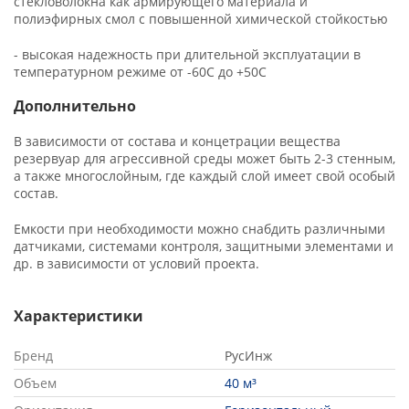
стекловолокна как армирующего материала и
пожаротушения
полиэфирных смол с повышенной химической стойкостью
Водонагреватели для стадионов и спортзалов
- высокая надежность при длительной эксплуатации в
температурном режиме от -60С до +50С
Промышленный водонагреватель для цеха
Дополнительно
Промышленные водонагреватели для
В зависимости от состава и концетрации вещества
многоквартирных домов
резервуар для агрессивной среды может быть 2-3 стенным,
а также многослойным, где каждый слой имеет свой особый
Водонагреватель для фитнесс-центра и ФОК
состав.
Водонагреватель для гостиницы
Емкости при необходимости можно снабдить различными
датчиками, системами контроля, защитными элементами и
Расчет пластинчатого теплообменника
др. в зависимости от условий проекта.
Схема подключения бойлера (водонагревателя)
с системе ГВС
Характеристики
Бренд
РусИнж
Объем
40 м³