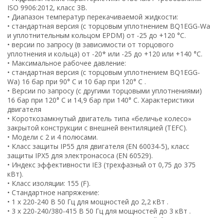
ISO 9906:2012, класс 3B.
• Диапазон температур перекачиваемой жидкости:
• стандартная версия (с торцовым уплотнением BQ1EGG-Wa
и уплотнительным кольцом EPDM) от -25 до +120 °C.
• версии по запросу (в зависимости от торцового
уплотнения и кольца) от -20* или -25 до +120 или +140 °C.
• Максимальное рабочее давление:
• стандартная версия (с торцовым уплотнением BQ1EGG-
Wa) 16 бар при 90° C и 10 бар при 120° C .
• Версии по запросу (с другими торцовыми уплотнениями)
16 бар при 120° C и 14,9 бар при 140° C. Характеристики
двигателя
• Короткозамкнутый двигатель типа «беличье колесо»
закрытой конструкции с внешней вентиляцией (TEFC).
• Модели с 2 и 4 полюсами.
• Класс защиты IP55 для двигателя (EN 60034-5), класс
защиты IPX5 для электронасоса (EN 60529).
• Индекс эффективности IE3 (трехфазный от 0,75 до 375
кВт).
• Класс изоляции: 155 (F).
• Стандартное напряжение:
• 1 x 220-240 В 50 Гц для мощностей до 2,2 кВт .
• 3 x 220-240/380-415 В 50 Гц для мощностей до 3 кВт .