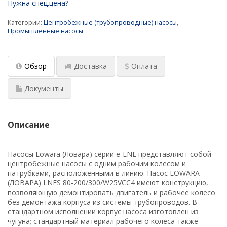
Нужна спец.цена?
(установки)
Категории:
Центробежные (трубопроводные) насосы
,
Проектирование насосных установок
Промышленные насосы
пожаротушения
Мембранные расширительные баки:
Обзор
Доставка
Оплата
конструкция, принцип действия, выбор
Водонагреватель для современного жилого
Документы
многоквартирного дома и здания
Водонагреватели для душевых
Описание
​ Промышленные насосные станции с
резервуарами
Насосы Lowara (Ловара) серии e-LNE представляют собой
центробежные насосы с одним рабочим колесом и
Подбор аккумуляторов холода для ЦОД
патрубками, расположенными в линию. Насос LOWARA
(ЛОВАРА) LNES 80-200/300/W25VCC4 имеют конструкцию,
Обновленный калькулятор для подбора
позволяющую демонтировать двигатель и рабочее колесо
промышленного электрического
без демонтажа корпуса из системы трубопроводов. В
водонагревателя
стандартном исполнении корпус насоса изготовлен из
чугуна; стандартный материал рабочего колеса также
Заглубленные насосные станции