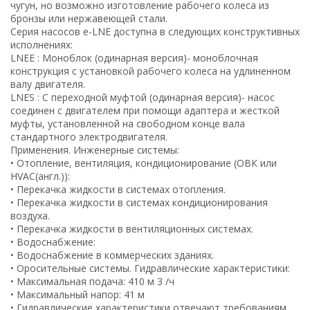
чугун, но возможно изготовление рабочего колеса из
пожаротушения
бронзы или нержавеющей стали.
Серия насосов e-LNE доступна в следующих конструктивных
Водонагреватели для стадионов и спортзалов
исполнениях:
LNEE : Моноблок (одинарная версия)- моноблочная
Промышленный водонагреватель для цеха
конструкция с установкой рабочего колеса на удлиненном
валу двигателя.
Промышленные водонагреватели для
LNES : С переходной муфтой (одинарная версия)- насос
многоквартирных домов
соединен с двигателем при помощи адаптера и жесткой
муфты, установленной на свободном конце вала
стандартного электродвигателя.
Водонагреватель для фитнесс-центра и ФОК
Применения. Инженерные системы:
• Отопление, вентиляция, кондиционирование (ОВК или
Водонагреватель для гостиницы
HVAC(англ.)):
• Перекачка жидкости в системах отопления.
Расчет пластинчатого теплообменника
• Перекачка жидкости в системах кондиционирования
воздуха.
Схема подключения бойлера (водонагревателя)
• Перекачка жидкости в вентиляционных системах.
с системе ГВС
• Водоснабжение:
• Водоснабжение в коммерческих зданиях.
• Оросительные системы. Гидравлические характеристики:
• Максимальная подача: 410 м 3 /ч
• Максимальный напор: 41 м
• Гидравлические характеристики отвечают требованиям