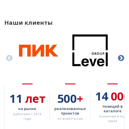
Наши клиенты
14
00
11
лет
500
+
позиций в
на рынке
реализованных
каталоге
проектов
работаем с 2014
в наличии и под
года
по всей России
заказ