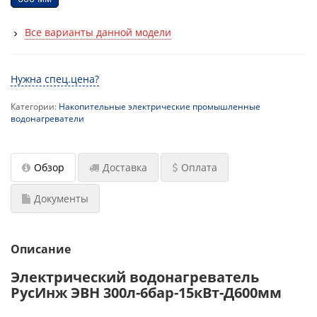
пожаротушения
Все варианты данной модели
Водонагреватели для стадионов и спортзалов
Промышленный водонагреватель для цеха
Нужна спец.цена?
Промышленные водонагреватели для
Категории:
Накопительные электрические промышленные
многоквартирных домов
водонагреватели
Водонагреватель для фитнесс-центра и ФОК
Обзор
Доставка
Оплата
Водонагреватель для гостиницы
Расчет пластинчатого теплообменника
Документы
Схема подключения бойлера (водонагревателя)
с системе ГВС
Описание
Электрический водонагреватель
РусИнж ЭВН 300л-6бар-15кВт-Д600мм