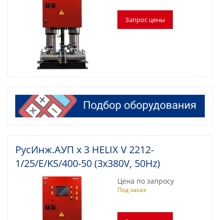
пожаротушения
Водонагреватели для стадионов и спортзалов
Промышленный водонагреватель для цеха
Промышленные водонагреватели для
многоквартирных домов
Водонагреватель для фитнесс-центра и ФОК
Водонагреватель для гостиницы
Расчет пластинчатого теплообменника
РусИнж.АУП х 3 HELIX V 2212-
Схема подключения бойлера (водонагревателя)
1/25/E/KS/400-50 (3x380V, 50Hz)
с системе ГВС
Цена по запросу
Под заказ