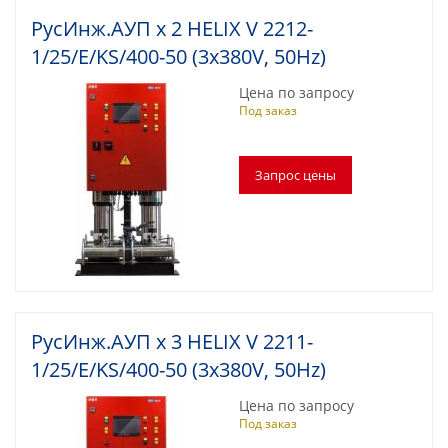
(установки)
РусИнж.АУП х 2 HELIX V 2212-
1/25/E/KS/400-50 (3x380V, 50Hz)
Проектирование насосных установок
пожаротушения
Цена по запросу
Под заказ
Мембранные расширительные баки:
конструкция, принцип действия, выбор
Водонагреватель для современного жилого
многоквартирного дома и здания
Водонагреватели для душевых
​ Промышленные насосные станции с
резервуарами
Подбор аккумуляторов холода для ЦОД
РусИнж.АУП х 3 HELIX V 2211-
1/25/E/KS/400-50 (3x380V, 50Hz)
Обновленный калькулятор для подбора
промышленного электрического
Цена по запросу
водонагревателя
Под заказ
Заглубленные насосные станции