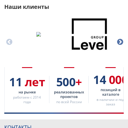
Наши клиенты
14
000
11
лет
500
+
позиций в
на рынке
реализованных
каталоге
проектов
работаем с 2014
в наличии и под
года
по всей России
заказ
КОНТАКТЫ