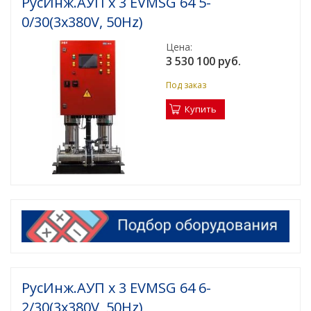
РусИнж.АУП х 3 EVMSG 64 5-
0/30(3x380V, 50Hz)
Цена:
3 530 100 руб.
Под заказ
Купить
РусИнж.АУП х 3 EVMSG 64 6-
2/30(3x380V, 50Hz)