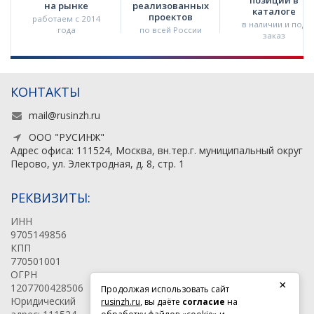
на рынке
реализованных
каталоге
проектов
работаем с 2014
в наличии и под
года
по всей России
заказ
КОНТАКТЫ
mail@rusinzh.ru
ООО "РУСИНЖ"
Адрес офиса: 111524, Москва, вн.тер.г. муниципальный округ
Перово, ул. Электродная, д. 8, стр. 1
РЕКВИЗИТЫ:
ИНН
9705149856
КПП
770501001
ОГРН
×
1207700428506
Продолжая использовать сайт
Юридический
rusinzh.ru
, вы даёте
согласие
на