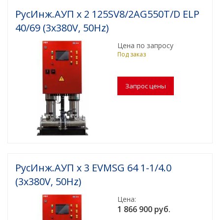
(установки)
РусИнж.АУП х 2 125SV8/2AG550T/D ELP
40/69 (3x380V, 50Hz)
Проектирование насосных установок
пожаротушения
Цена по запросу
Под заказ
Мембранные расширительные баки:
конструкция, принцип действия, выбор
Водонагреватель для современного жилого
многоквартирного дома и здания
Водонагреватели для душевых
​ Промышленные насосные станции с
резервуарами
Подбор аккумуляторов холода для ЦОД
РусИнж.АУП х 3 EVMSG 64 1-1/4.0
(3x380V, 50Hz)
Обновленный калькулятор для подбора
промышленного электрического
Цена:
водонагревателя
1 866 900 руб.
Заглубленные насосные станции