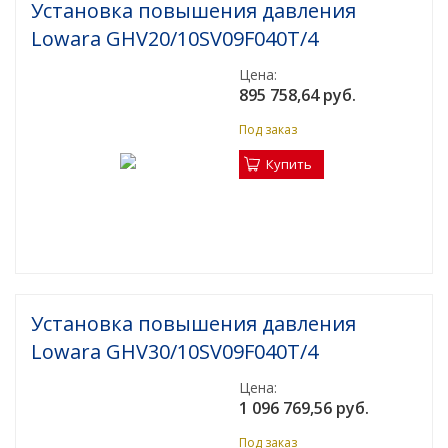
Установка повышения давления
(установки)
Lowara GHV20/10SV09F040T/4
Проектирование насосных установок
пожаротушения
Цена:
895 758,64 руб.
Мембранные расширительные баки:
Под заказ
конструкция, принцип действия, выбор
Купить
Водонагреватель для современного жилого
многоквартирного дома и здания
Водонагреватели для душевых
​ Промышленные насосные станции с
резервуарами
Установка повышения давления
Подбор аккумуляторов холода для ЦОД
Lowara GHV30/10SV09F040T/4
Обновленный калькулятор для подбора
Цена:
промышленного электрического
1 096 769,56 руб.
водонагревателя
Под заказ
Заглубленные насосные станции