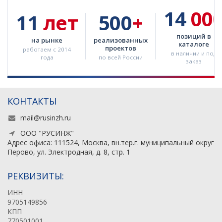
14
00
11
лет
500
+
позиций в
на рынке
реализованных
каталоге
проектов
работаем с 2014
в наличии и под
года
по всей России
заказ
КОНТАКТЫ
mail@rusinzh.ru
ООО "РУСИНЖ"
Адрес офиса: 111524, Москва, вн.тер.г. муниципальный округ
Перово, ул. Электродная, д. 8, стр. 1
РЕКВИЗИТЫ:
ИНН
9705149856
КПП
770501001