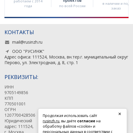
проектов
работаем с 2014
в наличии и под
года
по всей России
заказ
КОНТАКТЫ
mail@rusinzh.ru
ООО "РУСИНЖ"
Адрес офиса: 111524, Москва, вн.тер.г. муниципальный округ
Перово, ул. Электродная, д. 8, стр. 1
РЕКВИЗИТЫ:
ИНН
9705149856
КПП
770501001
ОГРН
×
1207700428506
Продолжая использовать сайт
Юридический
rusinzh.ru
, вы даёте
согласие
на
адрес: 111524,
обработку файлов «cookie» и
г. Москва,
персональных данных в соответствии с