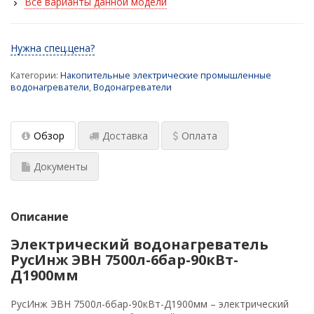
Все варианты данной модели
пожаротушения
Водонагреватели для стадионов и спортзалов
Нужна спец.цена?
Промышленный водонагреватель для цеха
Категории:
Накопительные электрические промышленные
водонагреватели
,
Водонагреватели
Промышленные водонагреватели для
многоквартирных домов
Обзор
Доставка
Оплата
Водонагреватель для фитнесс-центра и ФОК
Документы
Водонагреватель для гостиницы
Расчет пластинчатого теплообменника
Описание
Схема подключения бойлера (водонагревателя)
с системе ГВС
Электрический водонагреватель
РусИнж ЭВН 7500л-6бар-90кВт-
Д1900мм
РусИнж ЭВН 7500л-6бар-90кВт-Д1900мм – электрический