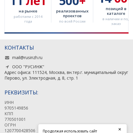
11
лет
500
+
позиций в
на рынке
реализованных
каталоге
проектов
работаем с 2014
в наличии и под
года
по всей России
заказ
КОНТАКТЫ
mail@rusinzh.ru
ООО "РУСИНЖ"
Адрес офиса: 111524, Москва, вн.тер.г. муниципальный округ
Перово, ул. Электродная, д. 8, стр. 1
РЕКВИЗИТЫ:
ИНН
9705149856
КПП
770501001
ОГРН
×
1207700428506
Продолжая использовать сайт