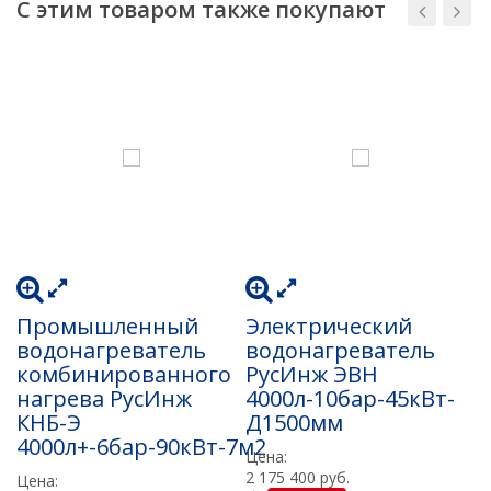
С этим товаром также покупают
Промышленный
Электрический
Э
водонагреватель
водонагреватель
в
комбинированного
РусИнж ЭВН
Р
нагрева РусИнж
4000л-10бар-45кВт-
1
КНБ-Э
Д1500мм
Д
4000л+-6бар-90кВт-7м2
Цена:
Ц
2 175 400 руб.
1 
Цена: