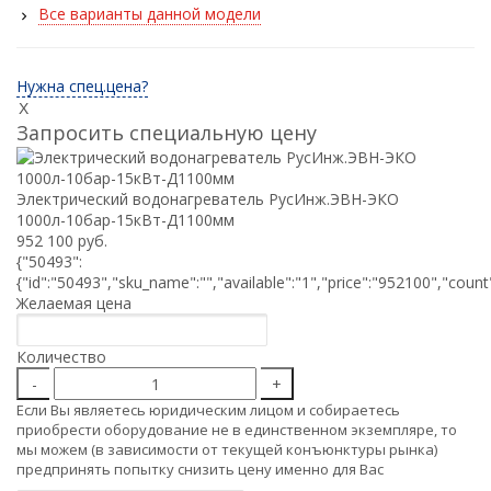
Все варианты данной модели
пожаротушения
Водонагреватели для стадионов и спортзалов
Нужна спец.цена?
Промышленный водонагреватель для цеха
X
Запросить специальную цену
Промышленные водонагреватели для
многоквартирных домов
Электрический водонагреватель РусИнж.ЭВН-ЭКО
Водонагреватель для фитнесс-центра и ФОК
1000л-10бар-15кВт-Д1100мм
952 100 руб.
Водонагреватель для гостиницы
{"50493":
{"id":"50493","sku_name":"","available":"1","price":"952100","count"
Желаемая цена
Расчет пластинчатого теплообменника
Схема подключения бойлера (водонагревателя)
Количество
с системе ГВС
Если Вы являетесь юридическим лицом и собираетесь
приобрести оборудование не в единственном экземпляре, то
мы можем (в зависимости от текущей конъюнктуры рынка)
предпринять попытку снизить цену именно для Вас