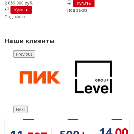
2 059 000 руб.
Купить
Купить
Под заказ
П
Под заказ
Наши клиенты
Previous
Next
14
00