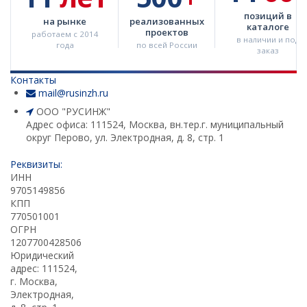
(установки)
позиций в
на рынке
реализованных
каталоге
проектов
работаем с 2014
Проектирование насосных установок
в наличии и под
года
по всей России
пожаротушения
заказ
Мембранные расширительные баки:
Контакты
конструкция, принцип действия, выбор
mail@rusinzh.ru
ООО "РУСИНЖ"
Водонагреватель для современного жилого
Адрес офиса: 111524, Москва, вн.тер.г. муниципальный
многоквартирного дома и здания
округ Перово, ул. Электродная, д. 8, стр. 1
Водонагреватели для душевых
Реквизиты:
ИНН
​ Промышленные насосные станции с
9705149856
резервуарами
КПП
770501001
Подбор аккумуляторов холода для ЦОД
ОГРН
1207700428506
Обновленный калькулятор для подбора
Юридический
промышленного электрического
адрес: 111524,
водонагревателя
г. Москва,
Электродная,
Заглубленные насосные станции