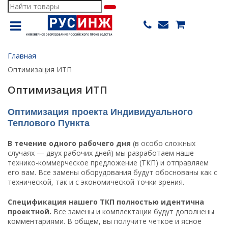
Водонагреватели
История деятельности нашей организации
Расчет промышленных водонагревателей по
Доставка и оплата
Электрические промышленные
расходу (по СП СП.30.13330.2020)
водонагреватели. Преимущества
Главная
Промышленные насосные станции
Вакансии
Оптимизация ИТП
Подбор промышленных водонагревателей по
На что обратить внимание при выборе
параметрам
проточного промышленного водонагревателя
Теплообменники
Монтаж оборудования
Оптимизация ИТП
Насосная установка повышения давления
Разновидности электрических промышленных
Мембранные баки
Наша команда
водонагревателей
Оптимизация проекта Индивидуального
Расчет площади змеевика в бойлере (емкости)
Теплового Пункта
АУПД
Водонагреватель для детского сада, школы,
интерната
Норма расхода (затрат) воды потребителями
В течение одного рабочего дня
Гидроаккумуляторы
(в особо сложных
случаях — двух рабочих дней) мы разработаем наше
Водонагреватель для поликлиники, больницы,
технико-коммерческое предложение (ТКП) и отправляем
Расчет объема теплоаккумулятора
Промежуточные (предварительные) емкости
санатория, госпиталя, лечебницы
его вам. Все замены оборудования будут обоснованы как с
технической, так и с экономической точки зрения.
Расчет времени загрузки теплоаккумулятора
Промышленные ёмкости
Водонагреватель для бассейнов, спа-центров
Спецификация нашего ТКП полностью идентична
Расчет расширительного бака
Промышленные насосы
проектной.
Все замены и комплектации будут дополнены
Водонагреватель для многофункционального
комментариями. В общем, вы получите четкое и ясное
комплекса
Расчет времени нагрева воды
Промышленные электрические котлы